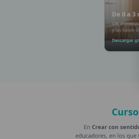
De 0 a 3
Los primeros 
y las bases d
Descargar gr
Curso
En
Crear con senti
educadores, en los que 