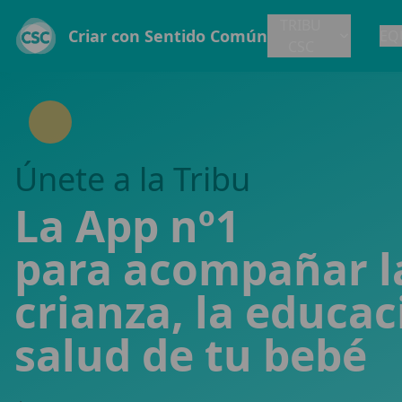
TRIBU
Criar con Sentido Común
EQ
CSC
Únete a la Tribu
La App nº1
para acompañar l
crianza, la educaci
salud de tu bebé