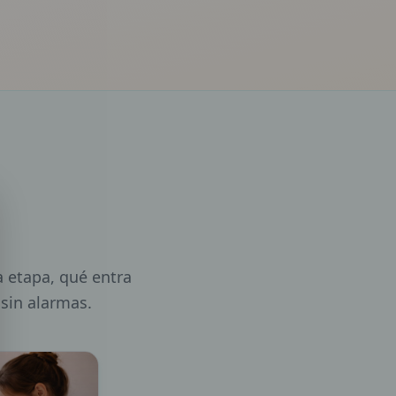
é
a etapa, qué entra
 sin alarmas.