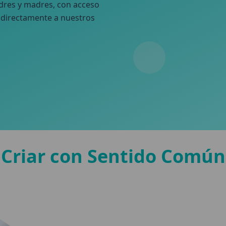
adres y madres, con acceso
s directamente a nuestros
Criar con Sentido Común