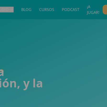
¡A
UIPO
BLOG
CURSOS
PODCAST
JUGAR!
a
ón, y la